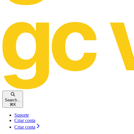
Search...
⌘
K
Suporte
Criar conta
Criar conta