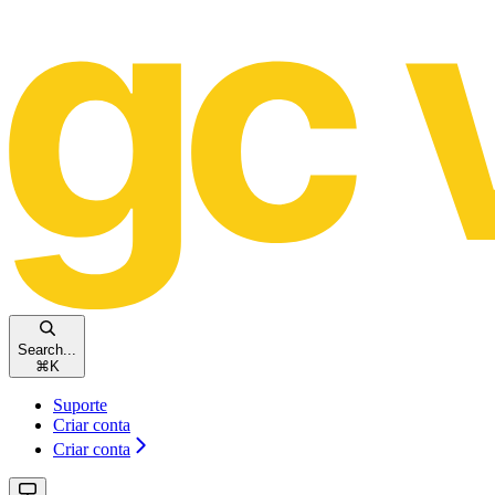
Search...
⌘
K
Suporte
Criar conta
Criar conta