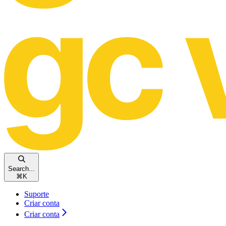
Search...
⌘
K
Suporte
Criar conta
Criar conta