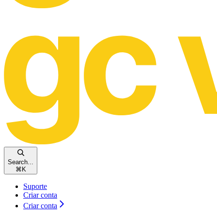
Search...
⌘
K
Suporte
Criar conta
Criar conta