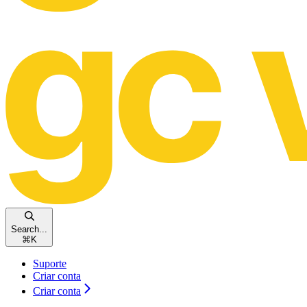
Search...
⌘
K
Suporte
Criar conta
Criar conta