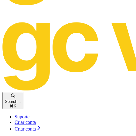
Search...
⌘
K
Suporte
Criar conta
Criar conta